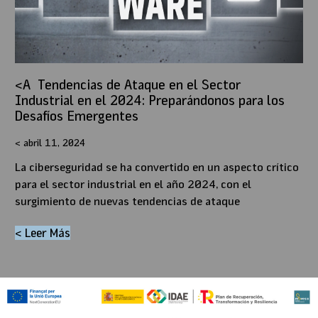
Tendencias de Ataque en el Sector
Industrial en el 2024: Preparándonos para los
Desafíos Emergentes
abril 11, 2024
La ciberseguridad se ha convertido en un aspecto crítico
para el sector industrial en el año 2024, con el
surgimiento de nuevas tendencias de ataque
< Leer Más