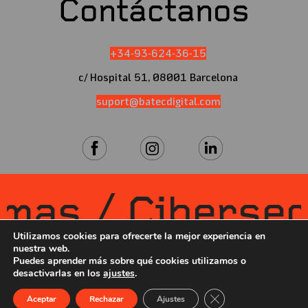
Contáctanos
+34-93-624-36-15
c/ Hospital 51, 08001 Barcelona
suport@batecdigital.com
as / Cibersegur
Utilizamos cookies para ofrecerte la mejor experiencia en
nuestra web.
Puedes aprender más sobre qué cookies utilizamos o
desactivarlas en los
ajustes
.
Aviso Legal
|
Política de Privacidad
|
Política de Redes
Cerrar el banner de 
Aceptar
Rechazar
Ajustes
Sociales
|
Política de Cookies