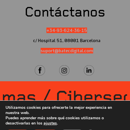
Contáctanos
+34-93-624-36-15
c/ Hospital 51, 08001 Barcelona
suport@batecdigital.com
as / Cibersegur
Utilizamos cookies para ofrecerte la mejor experiencia en
nuestra web.
Puedes aprender más sobre qué cookies utilizamos o
desactivarlas en los
ajustes
.
Aviso Legal
|
Política de Privacidad
|
Política de Redes