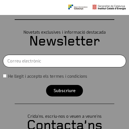
Novetats exclusives i informació destacada
Newsletter
He llegit i accepto els termes i condicions
Subscriure
Crida’ns, escriu-nos o veuen a veure’ns
Contacta’ns